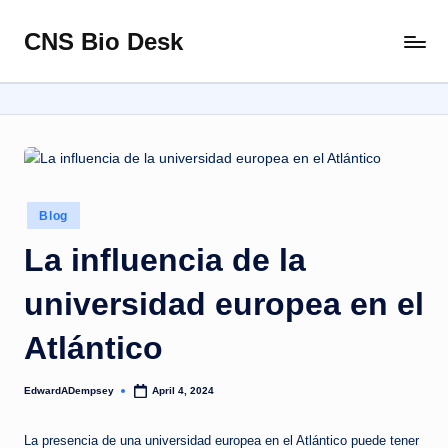
CNS Bio Desk
Skip
Bringing
to
Life
content
to
Every
Story
Posted
Blog
in
La influencia de la
universidad europea en el
Atlántico
EdwardADempsey
April 4, 2024
Posted
by
La presencia de una universidad europea en el Atlántico puede tener