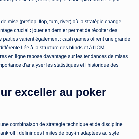
mise (preflop, flop, turn, river) où la stratégie change
vantage crucial : jouer en dernier permet de récolter des
e parties varient également : cash games offrent une grande
ifférente liée à la structure des blinds et à l'ICM
ires en ligne repose davantage sur les tendances de mises
mportance d'analyser les statistiques et l'historique des
ur exceller au
poker
une combinaison de stratégie technique et de discipline
nkroll : définir des limites de buy-in adaptées au style