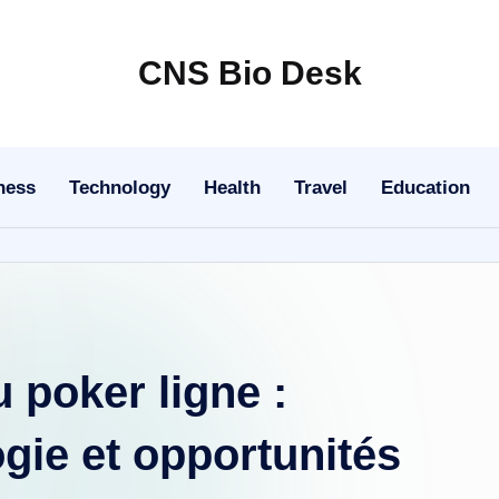
CNS Bio Desk
Bringing
Life
to
ness
Technology
Health
Travel
Education
Every
Story
du
poker ligne
:
gie et opportunités