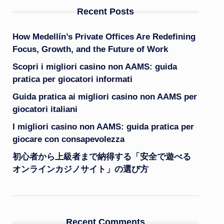
Recent Posts
How Medellín’s Private Offices Are Redefining
Focus, Growth, and the Future of Work
Scopri i migliori casino non AAMS: guida
pratica per giocatori informati
Guida pratica ai migliori casino non AAMS per
giocatori italiani
I migliori casino non AAMS: guida pratica per
giocare con consapevolezza
初心者から上級者まで納得する「安全で遊べる
オンラインカジノサイト」の選び方
Recent Comments