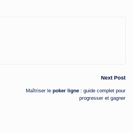
Next Post
Maîtriser le
poker ligne
: guide complet pour
progresser et gagner