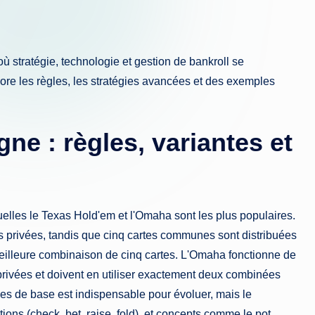
ù stratégie, technologie et gestion de bankroll se
lore les règles, les stratégies avancées et des exemples
igne
: règles, variantes et
uelles le Texas Hold'em et l'Omaha sont les plus populaires.
s privées, tandis que cinq cartes communes sont distribuées
a meilleure combinaison de cinq cartes. L'Omaha fonctionne de
 privées et doivent en utiliser exactement deux combinées
s de base est indispensable pour évoluer, mais le
actions (check, bet, raise, fold), et concepts comme le pot