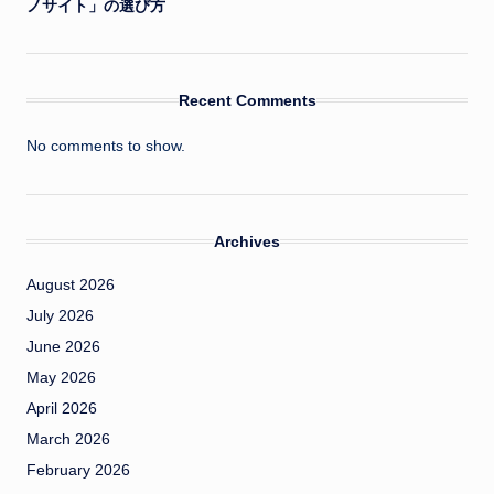
ノサイト」の選び方
Recent Comments
No comments to show.
Archives
August 2026
July 2026
June 2026
May 2026
April 2026
March 2026
February 2026