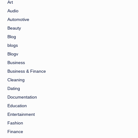
Art
Audio
Automotive
Beauty
Blog
blogs
Blogv
Business
Business & Finance
Cleaning
Dating
Documentation
Education
Entertainment
Fashion
Finance