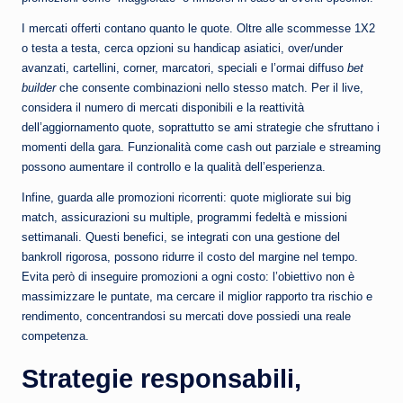
I mercati offerti contano quanto le quote. Oltre alle scommesse 1X2
o testa a testa, cerca opzioni su handicap asiatici, over/under
avanzati, cartellini, corner, marcatori, speciali e l’ormai diffuso
bet
builder
che consente combinazioni nello stesso match. Per il live,
considera il numero di mercati disponibili e la reattività
dell’aggiornamento quote, soprattutto se ami strategie che sfruttano i
momenti della gara. Funzionalità come cash out parziale e streaming
possono aumentare il controllo e la qualità dell’esperienza.
Infine, guarda alle promozioni ricorrenti: quote migliorate sui big
match, assicurazioni su multiple, programmi fedeltà e missioni
settimanali. Questi benefici, se integrati con una gestione del
bankroll rigorosa, possono ridurre il costo del margine nel tempo.
Evita però di inseguire promozioni a ogni costo: l’obiettivo non è
massimizzare le puntate, ma cercare il miglior rapporto tra rischio e
rendimento, concentrandosi su mercati dove possiedi una reale
competenza.
Strategie responsabili,