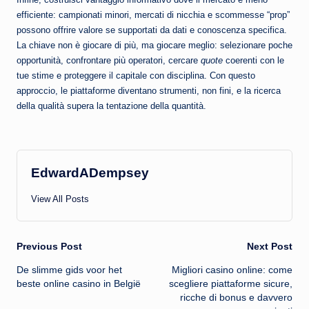
efficiente: campionati minori, mercati di nicchia e scommesse “prop”
possono offrire valore se supportati da dati e conoscenza specifica.
La chiave non è giocare di più, ma giocare meglio: selezionare poche
opportunità, confrontare più operatori, cercare
quote
coerenti con le
tue stime e proteggere il capitale con disciplina. Con questo
approccio, le piattaforme diventano strumenti, non fini, e la ricerca
della qualità supera la tentazione della quantità.
EdwardADempsey
View All Posts
Post
Previous Post
Next Post
De slimme gids voor het
Migliori casino online: come
navigation
beste online casino in België
scegliere piattaforme sicure,
ricche di bonus e davvero